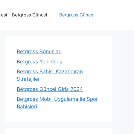
resi – Betgross Güncel
Betgross Güncel
Betgross Bonusları
Betgross Yeni Giriş
Betgross Bahis: Kazandıran
Stratejiler
Betgross Güncel Giriş 2024
Betgross Mobil Uygulama ile Spor
Bahisleri