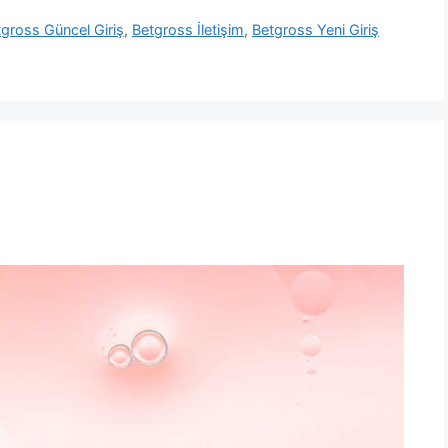
gross Güncel Giriş
,
Betgross İletişim
,
Betgross Yeni Giriş