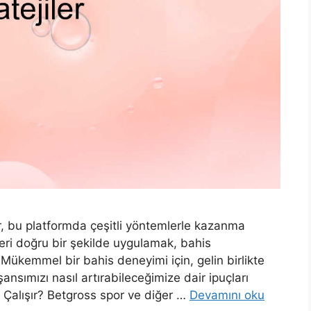
ar, bu platformda çeşitli yöntemlerle kazanma
jileri doğru bir şekilde uygulamak, bahis
 Mükemmel bir bahis deneyimi için, gelin birlikte
ansımızı nasıl artırabileceğimize dair ipuçları
 Çalışır? Betgross spor ve diğer …
Devamını oku