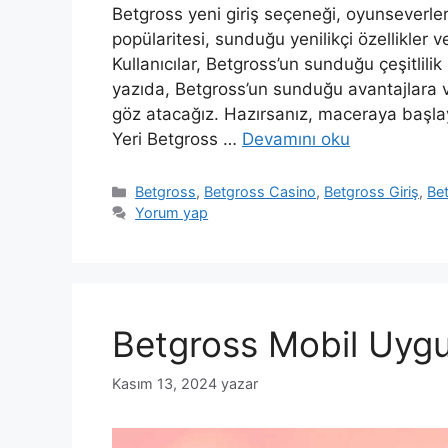
Betgross yeni giriş seçeneği, oyunseverler 
popülaritesi, sunduğu yenilikçi özellikler v
Kullanıcılar, Betgross’un sunduğu çeşitlili
yazıda, Betgross’un sunduğu avantajlara ve
göz atacağız. Hazırsanız, maceraya başla
Yeri Betgross …
Devamını oku
Kategoriler
Betgross
,
Betgross Casino
,
Betgross Giriş
,
Bet
Yorum yap
Betgross Mobil Uygul
Kasım 13, 2024
yazar