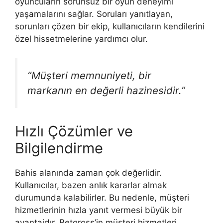
oyuncuların sorunsuz bir oyun deneyimi
yaşamalarını sağlar. Soruları yanıtlayan,
sorunları çözen bir ekip, kullanıcıların kendilerini
özel hissetmelerine yardımcı olur.
“Müşteri memnuniyeti, bir
markanın en değerli hazinesidir.”
Hızlı Çözümler ve
Bilgilendirme
Bahis alanında zaman çok değerlidir.
Kullanıcılar, bazen anlık kararlar almak
durumunda kalabilirler. Bu nedenle, müşteri
hizmetlerinin hızla yanıt vermesi büyük bir
avantajdır. Betgross’in müşteri hizmetleri,