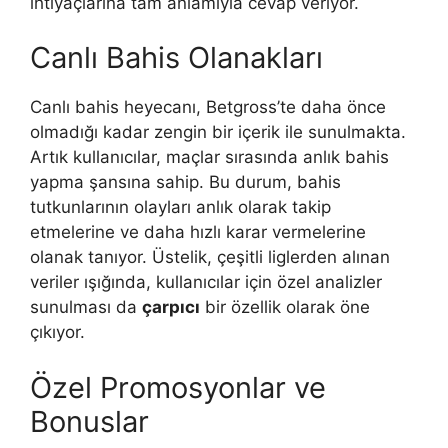
ihtiyaçlarına tam anlamıyla cevap veriyor.
Canlı Bahis Olanakları
Canlı bahis heyecanı, Betgross’te daha önce
olmadığı kadar zengin bir içerik ile sunulmakta.
Artık kullanıcılar, maçlar sırasında anlık bahis
yapma şansına sahip. Bu durum, bahis
tutkunlarının olayları anlık olarak takip
etmelerine ve daha hızlı karar vermelerine
olanak tanıyor. Üstelik, çeşitli liglerden alınan
veriler ışığında, kullanıcılar için özel analizler
sunulması da
çarpıcı
bir özellik olarak öne
çıkıyor.
Özel Promosyonlar ve
Bonuslar