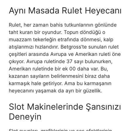
Aynı Masada Rulet Heyecanı
Rulet, her zaman bahis tutkunlarının gönlünde
taht kuran bir oyundur. Topun döndüğü o
muazzam tekerleğin etrafında dönmesi, kalp
atışlarımızı hızlandırır. Betgross’te sunulan rulet
çeşitleri arasında Avrupa ve Amerikan ruleti öne
çıkıyor. Avrupa ruletinde 37 sayı bulunurken,
Amerikan ruletinde bir ek 00 daha var. Bu,
kazanan sayıların belirlenmesini biraz daha
karmaşık hale getiriyor. Ama bu karmaşanın
heyecanını yaşamak da ayrı bir güzellik.
Slot Makinelerinde Şansınızı
Deneyin