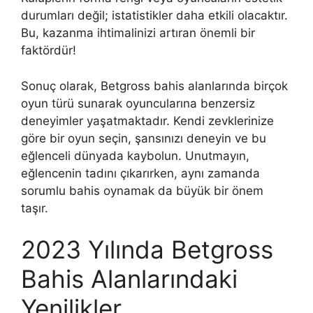
durumları değil; istatistikler daha etkili olacaktır.
Bu, kazanma ihtimalinizi artıran önemli bir
faktördür!
Sonuç olarak, Betgross bahis alanlarında birçok
oyun türü sunarak oyuncularına benzersiz
deneyimler yaşatmaktadır. Kendi zevklerinize
göre bir oyun seçin, şansınızı deneyin ve bu
eğlenceli dünyada kaybolun. Unutmayın,
eğlencenin tadını çıkarırken, aynı zamanda
sorumlu bahis oynamak da büyük bir önem
taşır.
2023 Yılında Betgross
Bahis Alanlarındaki
Yenilikler