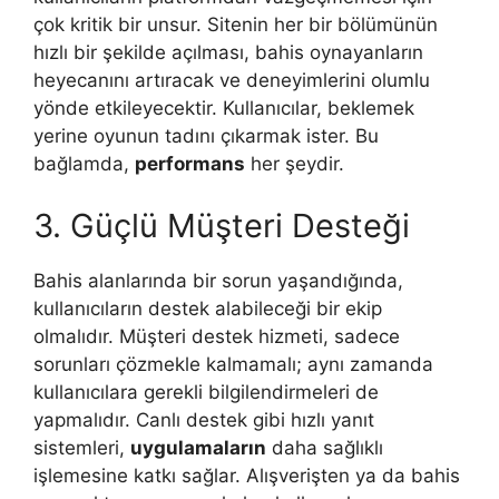
çok kritik bir unsur. Sitenin her bir bölümünün
hızlı bir şekilde açılması, bahis oynayanların
heyecanını artıracak ve deneyimlerini olumlu
yönde etkileyecektir. Kullanıcılar, beklemek
yerine oyunun tadını çıkarmak ister. Bu
bağlamda,
performans
her şeydir.
3. Güçlü Müşteri Desteği
Bahis alanlarında bir sorun yaşandığında,
kullanıcıların destek alabileceği bir ekip
olmalıdır. Müşteri destek hizmeti, sadece
sorunları çözmekle kalmamalı; aynı zamanda
kullanıcılara gerekli bilgilendirmeleri de
yapmalıdır. Canlı destek gibi hızlı yanıt
sistemleri,
uygulamaların
daha sağlıklı
işlemesine katkı sağlar. Alışverişten ya da bahis