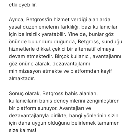
etkileyebilir.
Ayrıca, Betgross’in hizmet verdiği alanlarda
yasal düzenlemelerin farklılığı, bazı kullanıcılar
için belirsizlik yaratabilir. Yine de, bunlar göz
önünde bulundurulduğunda, Betgross, sunduğu
hizmetlerle dikkat çekici bir alternatif olmaya
devam etmektedir. Birçok kullanıcı, avantajlarını
göz önüne alarak, dezavantajlarını
minimizasyon etmekte ve platformdan keyif
almaktadır.
Sonuç olarak, Betgross bahis alanları,
kullanıcıların bahis deneyimlerini zenginleştiren
bir platform sunuyor. Avantajları ve
dezavantajlarıyla birlikte, hangi yönlerinin sizin
için daha uygun olduğunu belirlemek tamamen
size kalmış!