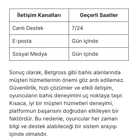
İletişim Kanalları
Geçerli Saatler
Canlı Destek
7/24
E-posta
Gün içinde
Sosyal Medya
Gün içinde
Sonuç olarak, Betgross gibi bahis alanlarında
müşteri hizmetlerinin önemi göz ardı edilemez.
Güvenilirlik, hızlı çözümler ve etkili iletişim,
oyuncuların bahis deneyimini uç noktaya taşır.
Kısaca, iyi bir müşteri hizmetleri deneyimi,
platformun başarısını doğrudan etkileyen bir
faktördür. Bu nedenle, oyuncular her zaman
bilgi ve destek alabileceği bir sistem arayışı
içinde olmalıdır.