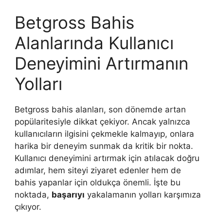
Betgross Bahis
Alanlarında Kullanıcı
Deneyimini Artırmanın
Yolları
Betgross bahis alanları, son dönemde artan
popülaritesiyle dikkat çekiyor. Ancak yalnızca
kullanıcıların ilgisini çekmekle kalmayıp, onlara
harika bir deneyim sunmak da kritik bir nokta.
Kullanıcı deneyimini artırmak için atılacak doğru
adımlar, hem siteyi ziyaret edenler hem de
bahis yapanlar için oldukça önemli. İşte bu
noktada,
başarıyı
yakalamanın yolları karşımıza
çıkıyor.